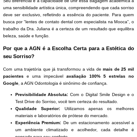
Seu diferencial é a capacidade de unir essa bagagem acadêmica a
uma sensibilidade artística única, compreendendo que cada sorriso
deve ser exclusivo, refletindo a essência do paciente. Para quem
busca por “lentes de contato dental com especialista na Mooca”, o
trabalho da Dra. Juliana é a certeza de um resultado que equilibra
beleza, saúde e função.
Por que a AGN é a Escolha Certa para a Estética do
seu Sorriso?
Com uma trajetória que já transformou a vida de
mais de 25 mil
pacientes
e uma impecável
avaliação 100% 5 estrelas no
Google
, a AGN Odontologia é sinônimo de confiança.
Previsibilidade Absoluta:
Com o Digital Smile Design e o
Test Drive do Sorriso, você tem certeza do resultado.
Qualidade Superior:
Utilizamos apenas os melhores
materiais e laboratórios de prótese do mercado.
Experiência Premium:
De um estacionamento acessível a
um ambiente climatizado e acolhedor, cada detalhe é
pensado para seu conforto.