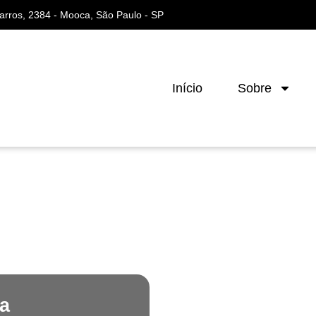
arros, 2384 - Mooca, São Paulo - SP
Início
Sobre
ca