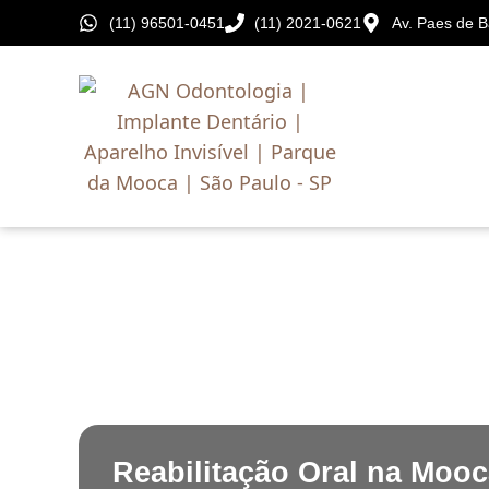
(11) 96501-0451
(11) 2021-0621
Av. Paes de B
Reabilitação Oral na Moo