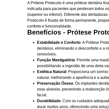
A Prótese Protocolo é uma prótese dentária fix
indicada para pacientes que perderam todos o
(superior ou inferior). Diferente das dentadura
Protocolo é fixada de forma permanente, propo
conforto e funcionalidade.
Benefícios - Prótese Prot
Estabilidade e Conforto
: A Prótese Prot
dentários, eliminando o desconforto e a i
removíveis.
Função Mastigatória
: Permite uma masti
possibilitando a ingestão de uma dieta va
Estética Natural
: Proporciona um sorriso
natural, melhorando a aparência e a auto
Preservação Óssea
: Os implantes dentá
osso alveolar, prevenindo a reabsorção ós
facial.
Durabilidade
: Com os cuidados adequado
durar muitos anos, oferecendo uma soluç