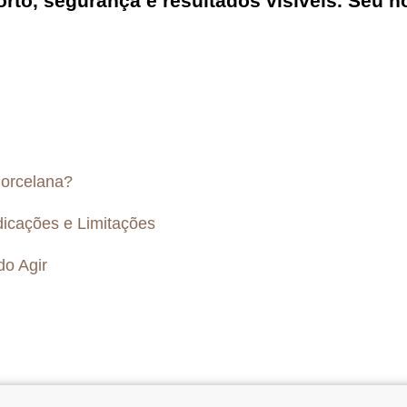
rto, segurança e resultados visíveis. Seu 
orcelana?
icações e Limitações
do Agir