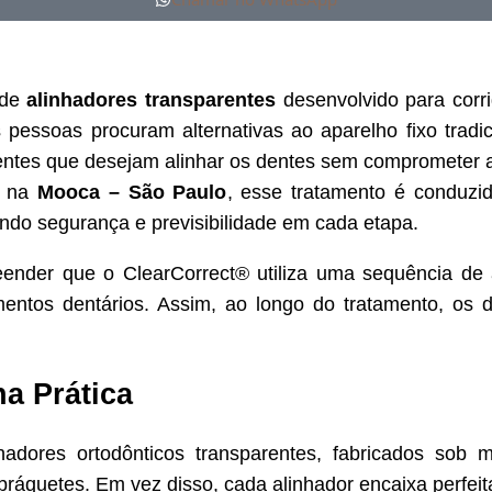
 de
alinhadores transparentes
desenvolvido para corri
s pessoas procuram alternativas ao aparelho fixo tradi
ntes que desejam alinhar os dentes sem comprometer a e
a na
Mooca – São Paulo
, esse tratamento é conduzi
ndo segurança e previsibilidade em cada etapa.
nder que o ClearCorrect® utiliza uma sequência de a
ntos dentários. Assim, ao longo do tratamento, os d
a Prática
dores ortodônticos transparentes, fabricados sob m
u bráquetes. Em vez disso, cada alinhador encaixa perfe