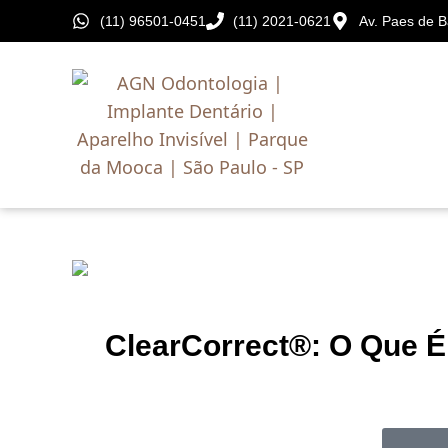
(11) 96501-0451
(11) 2021-0621
Av. Paes de B
ClearCorrect®: O Que É